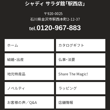
シャディ サラダ館「駅西店」
〒920-0025
石川県金沢市駅西本町2-12-37
0120-967-883
tel.
ホーム
カタログギフト
結婚・出産
仏事・法要
地元特産品
Share The Magic！
ノベルティ
ラッピング
お客様の声／Q&A
店舗情報